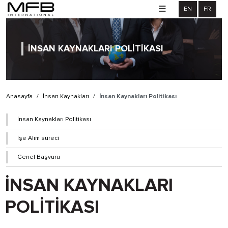
EN
FR
İNSAN KAYNAKLARI POLİTİKASI
Anasayfa
/
İnsan Kaynakları
/
İnsan Kaynakları Politikası
İnsan Kaynakları Politikası
İşe Alım süreci
Genel Başvuru
İNSAN KAYNAKLARI
POLİTİKASI